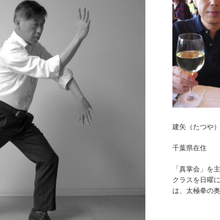
建矢（たつや
千葉県在住
「真掌会」を
クラスを日曜
は、太極拳の