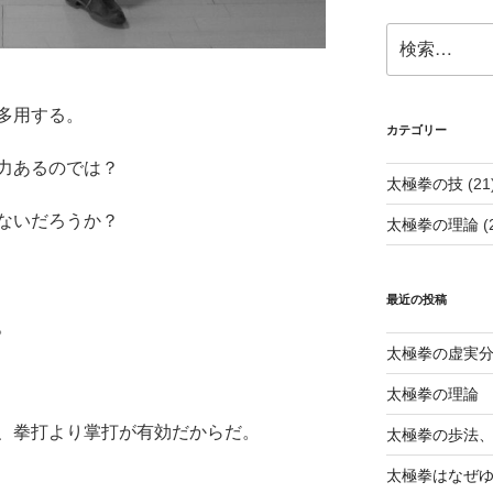
検
索:
多用する。
カテゴリー
力あるのでは？
太極拳の技
(21
ないだろうか？
太極拳の理論
(
最近の投稿
。
太極拳の虚実
太極拳の理論
、拳打より掌打が有効だからだ。
太極拳の歩法
太極拳はなぜ