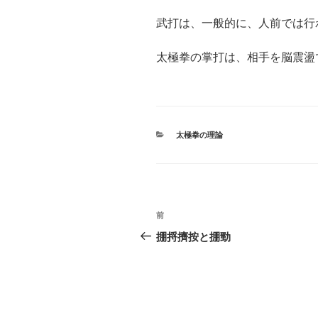
武打は、一般的に、人前では行
太極拳の掌打は、相手を脳震盪
カ
太極拳の理論
テ
ゴ
リ
ー
投
前
前
稿
の
掤捋擠按と掤勁
投
ナ
稿
ビ
ゲ