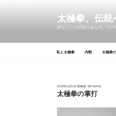
コ
ン
テ
太極拳、伝統
ン
勁なくして武術にあらず、その
ツ
へ
ス
キ
私と太極拳
内勁
太極拳の
ッ
プ
投
2019年12月1日
投稿者:
WP-MASA
稿
太極拳の掌打
日: