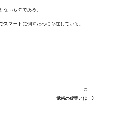
わないものである。
でスマートに倒すために存在している。
次
次
の
武術の虚実とは
投
稿