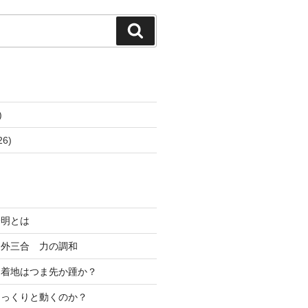
検
索
)
26)
分明とは
 外三合 力の調和
、着地はつま先か踵か？
ゆっくりと動くのか？