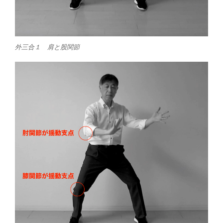
外三合１ 肩と股関節