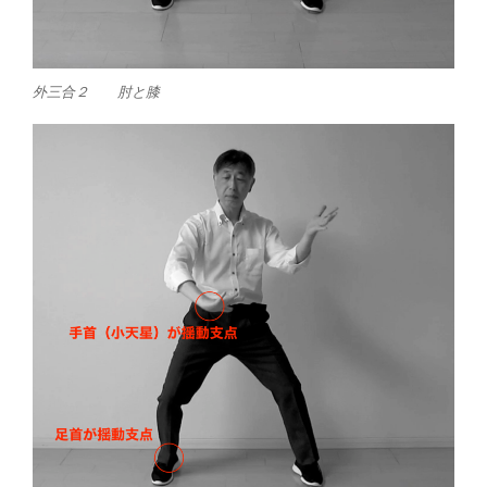
外三合２ 肘と膝