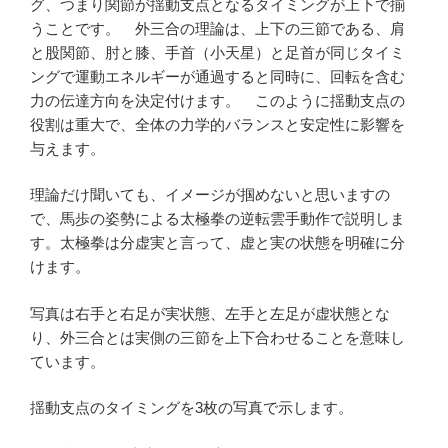
グ、つまり関節が揺動支点となるタイミングが上下で揃
うことです。 外三合の理論は、上下の三節である、肩
と股関節、肘と膝、手首（小天星）と足首が同じタイミ
ングで運動エネルギーが通過すると同時に、回転を含む
力の伝達方向を決定付けます。 このように揺動支点の
役割は重大で、全体の力学的バランスと安定性に影響を
与えます。
理論だけ聞いても、イメージが掴めないと思いますの
で、馬歩の姿勢による太極拳の逆転雲手動作で説明しま
す。太極拳は分虚実と言って、虚と実の状態を明確に分
けます。
写真は右手と右足が実状態、左手と左足が虚状態とな
り、外三合とは実側の三節を上下合わせることを意味し
ています。
揺動支点のタイミングを3枚の写真で示します。