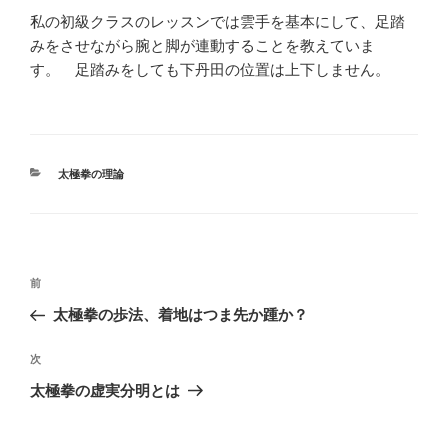
私の初級クラスのレッスンでは雲手を基本にして、足踏
みをさせながら腕と脚が連動することを教えていま
す。 足踏みをしても下丹田の位置は上下しません。
カ
太極拳の理論
テ
ゴ
リ
ー
投
前
前
稿
の
太極拳の歩法、着地はつま先か踵か？
ナ
投
ビ
稿
次
次
ゲ
の
太極拳の虚実分明とは
投
ー
稿
シ