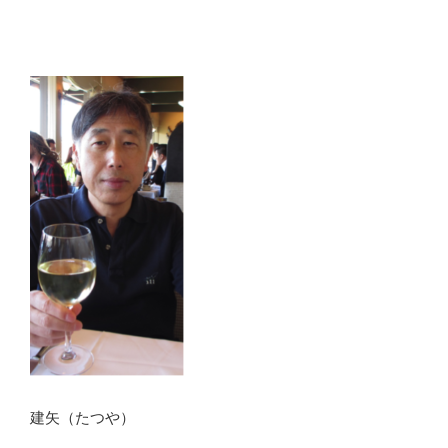
ョ
ン
建矢（たつや）