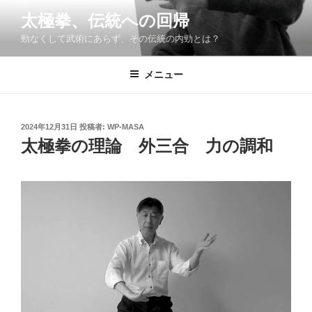
コ
太極拳、伝統への回帰
ン
勁なくして武術にあらず、その伝統の内勁とは？
テ
ン
ツ
メニュー
へ
ス
キ
投
2024年12月31日
投稿者:
WP-MASA
稿
ッ
太極拳の理論 外三合 力の調和
日:
プ