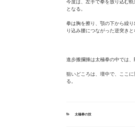
今度は、左手で拳を放り込む軌
となる。
拳は胸を擦り、顎の下から繰り
り込み腰につながった逆突きと
進步搬攔捶は太極拳の中では、
狙いどころは、壇中で、ここに
る。
カ
太極拳の技
テ
ゴ
リ
ー