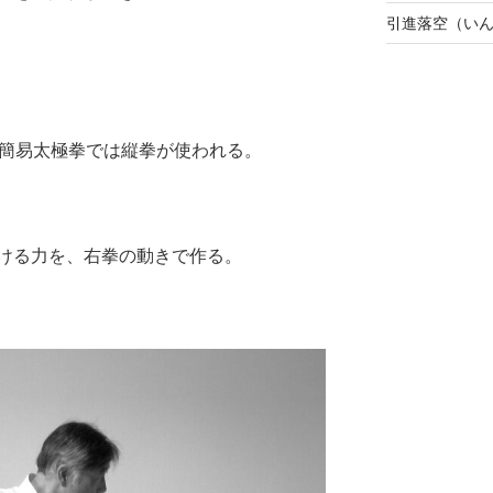
引進落空（い
式簡易太極拳では縦拳が使われる。
ける力を、右拳の動きで作る。