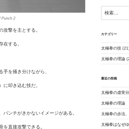
検
索:
d Punch 2
の攻撃を主とする。
カテゴリー
存在する。
太極拳の技
(21
太極拳の理論
(
る手を掻き分けながら、
最近の投稿
）に叩き込む技だ。
太極拳の虚実
太極拳の理論
、パンチがきかないイメージがある。
太極拳の歩法
太極拳はなぜ
骨を直接攻撃できる。