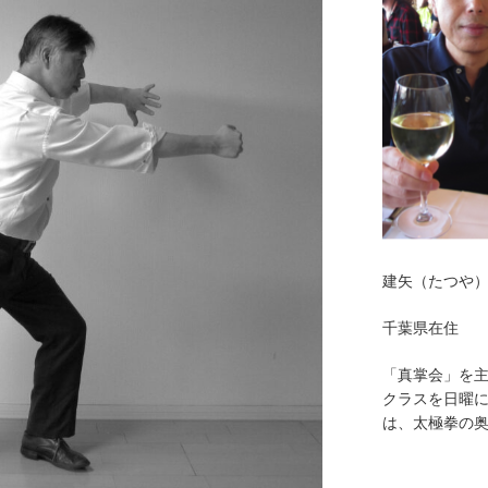
建矢（たつや
千葉県在住
「真掌会」を
クラスを日曜
は、太極拳の