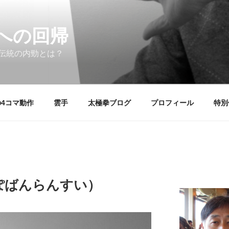
への回帰
伝統の内勁とは？
4コマ動作
雲手
太極拳ブログ
プロフィール
特別
ぽばんらんすい）