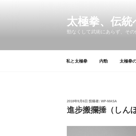
コ
ン
テ
太極拳、伝統
ン
勁なくして武術にあらず、その
ツ
へ
ス
キ
私と太極拳
内勁
太極拳の
ッ
プ
投
2018年9月6日
投稿者:
WP-MASA
稿
進步搬攔捶（しん
日: