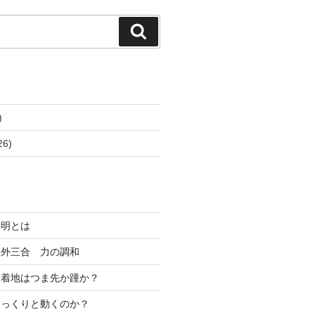
検
索
)
26)
分明とは
 外三合 力の調和
、着地はつま先か踵か？
ゆっくりと動くのか？